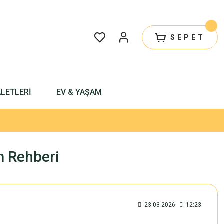
SEPET
ALETLERİ
EV & YAŞAM
im Rehberi
23-03-2026
12:23