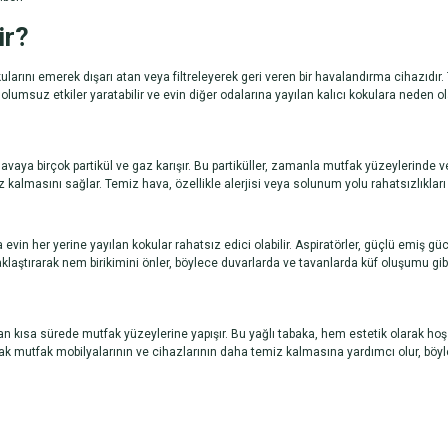
ir?
larını emerek dışarı atan veya filtreleyerek geri veren bir havalandırma cihazıdır.
umsuz etkiler yaratabilir ve evin diğer odalarına yayılan kalıcı kokulara neden ola
avaya birçok partikül ve gaz karışır. Bu partiküller, zamanla mutfak yüzeylerinde ve
masını sağlar. Temiz hava, özellikle alerjisi veya solunum yolu rahatsızlıkları ol
vin her yerine yayılan kokular rahatsız edici olabilir.
Aspiratörler
, güçlü emiş güc
ştırarak nem birikimini önler, böylece duvarlarda ve tavanlarda küf oluşumu gib
 kısa sürede mutfak yüzeylerine yapışır. Bu yağlı tabaka, hem estetik olarak ho
yarak mutfak mobilyalarının ve cihazlarının daha temiz kalmasına yardımcı olur, böyl