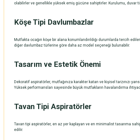
olabilirler ve genellikle yüksek emiş gücüne sahiptirler. Kurulumu, duvar t
Köşe Tipi Davlumbazlar
Mutfakta ocağın köşe bir alana konumlandırıldığı durumlarda tercih edilen
diğer davlumbaz türlerine göre daha az model seçeneği bulunabilir.
Tasarım ve Estetik Önemi
Dekoratif
aspiratörle
r, mutfağınıza karakter katan ve kişisel tarzınızı yan
Yüksek performansları sayesinde büyük mutfakların havalandırma ihtiyacını
Tavan Tipi Aspiratörler
Tavan tipi aspiratörler, en az yer kaplayan ve en minimalist tasarıma sahi
edilir.