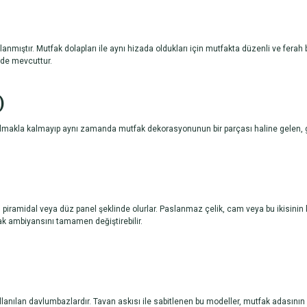
rlanmıştır. Mutfak dolapları ile aynı hizada oldukları için mutfakta düzenli ve fera
i de mevcuttur.
)
l olmakla kalmayıp aynı zamanda mutfak dekorasyonunun bir parçası haline gelen, gö
piramidal veya düz panel şeklinde olurlar. Paslanmaz çelik, cam veya bu ikisinin 
k ambiyansını tamamen değiştirebilir.
anılan davlumbazlardır. Tavan askısı ile sabitlenen bu modeller, mutfak adasının ü