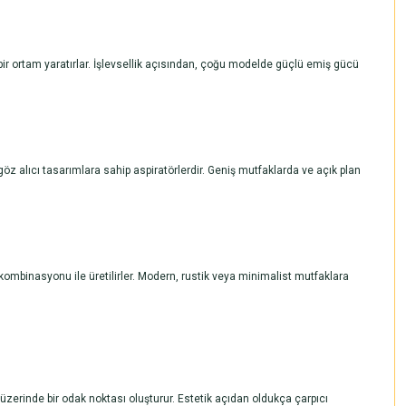
h bir ortam yaratırlar. İşlevsellik açısından, çoğu modelde güçlü emiş gücü
z alıcı tasarımlara sahip aspiratörlerdir. Geniş mutfaklarda ve açık plan
kombinasyonu ile üretilirler. Modern, rustik veya minimalist mutfaklara
zerinde bir odak noktası oluşturur. Estetik açıdan oldukça çarpıcı