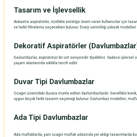
Tasarım ve İşlevsellik
Ankastre aspiratörler, özellikle estetiğe önem veren kullanıcılar için tasa
ve farklı filtreleme seçenekleri bulunur. Enerji verimliliği yüksek modeller
Dekoratif Aspiratörler (Davlumbazlar
Davlumbazlar,
aspiratörün
bir üst seviyesidir diyebiliriz. Sadece işlevse
yaşam alanlarında sıklıkla tercih edilir.
Duvar Tipi Davlumbazlar
Ocağın üzerindeki duvara monte edilen davlumbazlardır. Genellikle konik, 
uygun birçok farklı tasarım seçeneği bulunur.
Davlumbaz
modelleri, mutfa
Ada Tipi Davlumbazlar
Ada mutfaklarda, yani ocağın mutfak adasında yer aldığı tasarımlarda kull