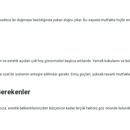
 sadece bir düğmeye basıldığında yukarı doğru çıkar. Bu sayede mutfakta hiçbir 
 estetik açıdan çok hoş görünmeleri başlıca artılarıdır. Yemek kokularını ve buhar
na özel bir sistemin entegre edilmesi gerekir. Emiş güçleri, yüksek tavanlı mutfak
Gerekenler
za, estetik beklentilerinizden bütçenize kadar birçok faktörü göz önünde bulundu