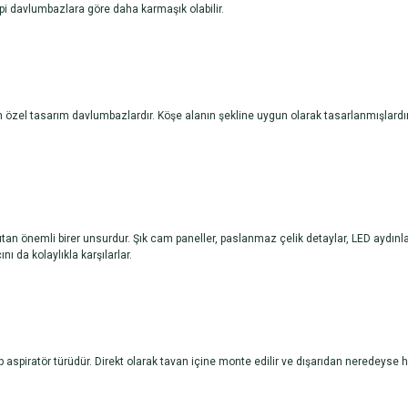
ipi davlumbazlara göre daha karmaşık olabilir.
 özel tasarım davlumbazlardır. Köşe alanın şekline uygun olarak tasarlanmışlardır
sıtan önemli birer unsurdur. Şık cam paneller, paslanmaz çelik detaylar, LED aydınl
 da kolaylıkla karşılarlar.
p aspiratör türüdür. Direkt olarak tavan içine monte edilir ve dışarıdan neredeyse