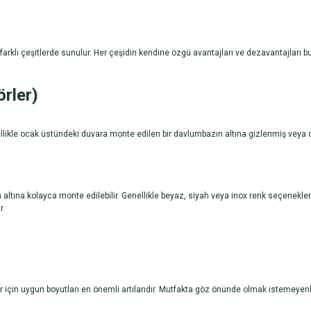
farklı çeşitlerde sunulur. Her çeşidin kendine özgü avantajları ve dezavantajları bu
örler)
nellikle ocak üstündeki duvara monte edilen bir davlumbazın altına gizlenmiş veya d
ın altına kolayca monte edilebilir. Genellikle beyaz, siyah veya inox renk seçenekler
r.
çin uygun boyutları en önemli artılarıdır. Mutfakta göz önünde olmak istemeyenler i