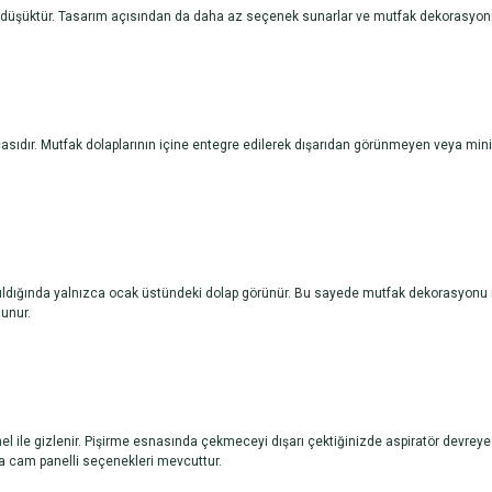
a düşüktür. Tasarım açısından da daha az seçenek sunarlar ve mutfak dekorasyonuna
asıdır. Mutfak dolaplarının içine entegre edilerek dışarıdan görünmeyen veya mini
akıldığında yalnızca ocak üstündeki dolap görünür. Bu sayede mutfak dekorasyonu i
lunur.
anel ile gizlenir. Pişirme esnasında çekmeceyi dışarı çektiğinizde aspiratör devre
ya cam panelli seçenekleri mevcuttur.