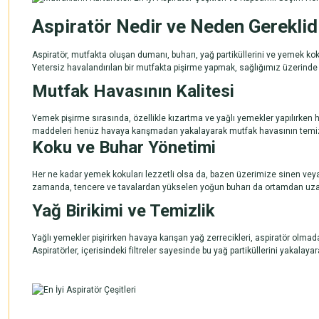
Aspiratör Nedir ve Neden Gereklid
Aspiratör
, mutfakta oluşan dumanı, buharı, yağ partiküllerini ve yemek koku
Yetersiz havalandırılan bir mutfakta pişirme yapmak, sağlığımız üzerinde ol
Mutfak Havasının Kalitesi
Yemek pişirme sırasında, özellikle kızartma ve yağlı yemekler yapılırken h
maddeleri henüz havaya karışmadan yakalayarak mutfak havasının temiz kal
Koku ve Buhar Yönetimi
Her ne kadar yemek kokuları lezzetli olsa da, bazen üzerimize sinen veya e
zamanda, tencere ve tavalardan yükselen yoğun buharı da ortamdan uzakla
Yağ Birikimi ve Temizlik
Yağlı yemekler pişirirken havaya karışan yağ zerrecikleri,
aspiratör
olmadan
Aspiratörler
, içerisindeki filtreler sayesinde bu yağ partiküllerini yakala