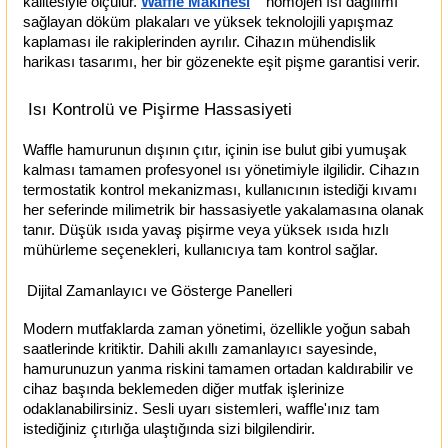
kalitesiyle ölçülür.
Waffle Makinesi
homojen ısı dağılımı
sağlayan döküm plakaları ve yüksek teknolojili yapışmaz
kaplaması ile rakiplerinden ayrılır. Cihazın mühendislik
harikası tasarımı, her bir gözenekte eşit pişme garantisi verir.
Isı Kontrolü ve Pişirme Hassasiyeti
Waffle hamurunun dışının çıtır, içinin ise bulut gibi yumuşak
kalması tamamen profesyonel ısı yönetimiyle ilgilidir. Cihazın
termostatik kontrol mekanizması, kullanıcının istediği kıvamı
her seferinde milimetrik bir hassasiyetle yakalamasına olanak
tanır. Düşük ısıda yavaş pişirme veya yüksek ısıda hızlı
mühürleme seçenekleri, kullanıcıya tam kontrol sağlar.
Dijital Zamanlayıcı ve Gösterge Panelleri
Modern mutfaklarda zaman yönetimi, özellikle yoğun sabah
saatlerinde kritiktir. Dahili akıllı zamanlayıcı sayesinde,
hamurunuzun yanma riskini tamamen ortadan kaldırabilir ve
cihaz başında beklemeden diğer mutfak işlerinize
odaklanabilirsiniz. Sesli uyarı sistemleri, waffle'ınız tam
istediğiniz çıtırlığa ulaştığında sizi bilgilendirir.