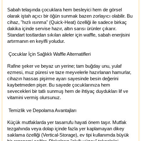
Sabah telaşında çocuklara hem besleyici hem de görsel
olarak iştah açıcı bir öğün sunmak bazen zorlayıcı olabilir. Bu
cihaz, "hızlı ısınma" (Quick-Heat) özelliği ile sadece birkaç
dakika içinde servise hazır, altın sarısı ürünler çıkarır.
Standart tostlardan sıkılan aileler için waffle, sabah enerjisini
artırmanın en keyifli yoludur.
Çocuklar İçin Sağlıklı Waffle Alternatifleri
Rafine şeker ve beyaz un yerine; tam buğday unu, yulaf
ezmesi, muz püresi ve taze meyvelerle hazırlanan hamurlar,
cihazın hassas pişirme ayarı sayesinde besin değerini
kaybetmeden pişer. Bu sayede çocuklarınıza hem
sevecekleri bir tatlı sunmuş hem de ihtiyaç duydukları lif ve
vitamini vermiş olursunuz.
Temizlik ve Depolama Avantajları
Küçük mutfaklarda yer tasarrufu hayati önem taşır. Mutfak
tezgahında veya dolap içinde fazla yer kaplamayan dikey
saklama özelliği (Vertical-Storage), ev tipi kullanımda büyük