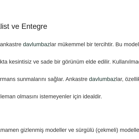
list ve Entegre
n ankastre
davlumbaz
lar mükemmel bir tercihtir. Bu model
fakta kesintisiz ve sade bir görünüm elde edilir. Kullanı
ormans sunmalarını sağlar. Ankastre
davlumbaz
lar, özel
leman olmasını istemeyenler için idealdir.
ir: tamamen gizlenmiş modeller ve sürgülü (çekmeli) mode