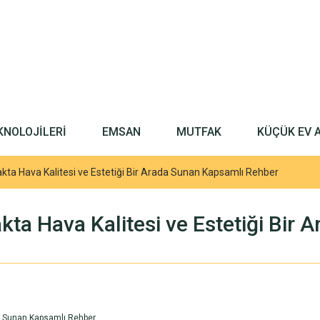
KNOLOJİLERİ
EMSAN
MUTFAK
KÜÇÜK EV 
akta Hava Kalitesi ve Estetiği Bir Arada Sunan Kapsamlı Rehber
akta Hava Kalitesi ve Estetiği Bi