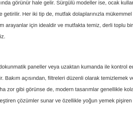
ında görünür hale gelir. Sürgülü modeller ise, ocak kul
ale getirilir. Her iki tip de, mutfak dolaplarınızla mükemm
arayanlar için idealdir ve mutfakta temiz, derli toplu bir 
iz.
, dokunmatik paneller veya uzaktan kumanda ile kontrol ed
r. Bakım açısından, filtreleri düzenli olarak temizlemek 
aha zor gibi görünse de, modern tasarımlar genellikle kolay
irleştiren çözümler sunar ve özellikle yoğun yemek pişir