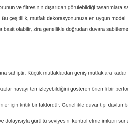
unun ve filtresinin dışarıdan görülebildiği tasarımlara sa
rler. Bu çeşitlilik, mutfak dekorasyonunuza en uygun mode
 basit olabilir, zira genellikle doğrudan duvara sabitlem
ığına sahiptir. Küçük mutfaklardan geniş mutfaklara kad
ar havayı temizleyebildiğini gösteren önemli bir perform
ler için kritik bir faktördür. Genellikle duvar tipi davlu
dolayısıyla gürültü seviyesini kontrol etme imkanı suna