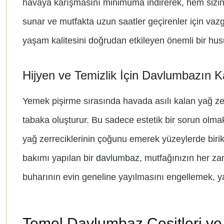
havaya karışmasını minimuma indirerek, hem sizin 
sunar ve mutfakta uzun saatler geçirenler için vazge
yaşam kalitesini doğrudan etkileyen önemli bir hus
Hijyen ve Temizlik İçin Davlumbazın Ka
Yemek pişirme sırasında havada asılı kalan yağ ze
tabaka oluşturur. Bu sadece estetik bir sorun olma
yağ zerreciklerinin çoğunu emerek yüzeylerde birikm
bakımı yapılan bir
davlumbaz
, mutfağınızın her za
buharının evin geneline yayılmasını engellemek, yaşa
Temel Davlumbaz Çeşitleri ve 