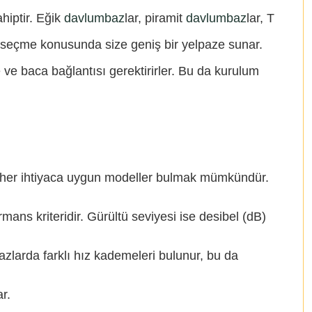
hiptir. Eğik
davlumbaz
lar, piramit
davlumbaz
lar, T
li seçme konusunda size geniş bir yelpaze sunar.
e ve baca bağlantısı gerektirirler. Bu da kurulum
ar her ihtiyaca uygun modeller bulmak mümkündür.
ans kriteridir. Gürültü seviyesi ise desibel (dB)
mbazlarda farklı hız kademeleri bulunur, bu da
r.