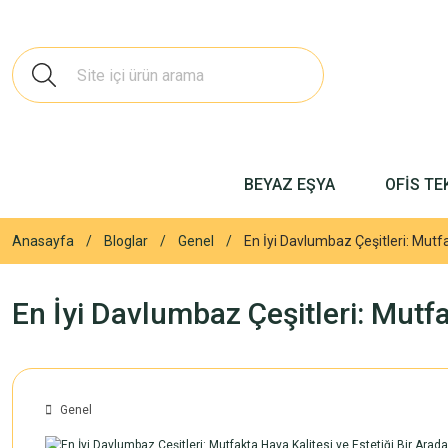
BEYAZ EŞYA
OFİS TE
Anasayfa
Bloglar
Genel
En İyi Davlumbaz Çeşitleri: Mutf
En İyi Davlumbaz Çeşitleri: Mutf
Genel