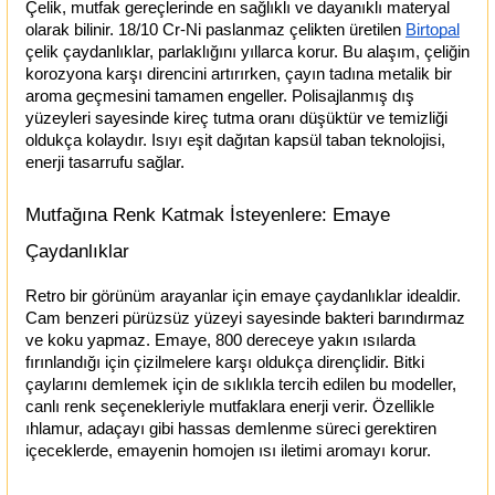
Çelik, mutfak gereçlerinde en sağlıklı ve dayanıklı materyal 
olarak bilinir. 18/10 Cr-Ni paslanmaz çelikten üretilen
Birtopal
çelik çaydanlıklar, parlaklığını yıllarca korur. Bu alaşım, çeliğin 
korozyona karşı direncini artırırken, çayın tadına metalik bir 
aroma geçmesini tamamen engeller. Polisajlanmış dış 
yüzeyleri sayesinde kireç tutma oranı düşüktür ve temizliği 
oldukça kolaydır. Isıyı eşit dağıtan kapsül taban teknolojisi, 
enerji tasarrufu sağlar.
Mutfağına Renk Katmak İsteyenlere: Emaye 
Çaydanlıklar
Retro bir görünüm arayanlar için emaye çaydanlıklar idealdir. 
Cam benzeri pürüzsüz yüzeyi sayesinde bakteri barındırmaz 
ve koku yapmaz. Emaye, 800 dereceye yakın ısılarda 
fırınlandığı için çizilmelere karşı oldukça dirençlidir. Bitki 
çaylarını demlemek için de sıklıkla tercih edilen bu modeller, 
canlı renk seçenekleriyle mutfaklara enerji verir. Özellikle 
ıhlamur, adaçayı gibi hassas demlenme süreci gerektiren 
içeceklerde, emayenin homojen ısı iletimi aromayı korur.