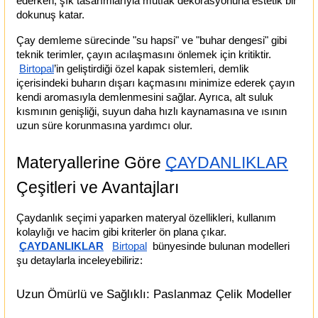
ederken, şık tasarımlarıyla mutfak dekorasyonuna estetik bir 
dokunuş katar.
Çay demleme sürecinde "su hapsi" ve "buhar dengesi" gibi 
teknik terimler, çayın acılaşmasını önlemek için kritiktir.
Birtopal
’in geliştirdiği özel kapak sistemleri, demlik 
içerisindeki buharın dışarı kaçmasını minimize ederek çayın 
kendi aromasıyla demlenmesini sağlar. Ayrıca, alt suluk 
kısmının genişliği, suyun daha hızlı kaynamasına ve ısının 
uzun süre korunmasına yardımcı olur.
Materyallerine Göre
ÇAYDANLIKLAR
Çeşitleri ve Avantajları
Çaydanlık seçimi yaparken materyal özellikleri, kullanım 
kolaylığı ve hacim gibi kriterler ön plana çıkar.
ÇAYDANLIKLAR
Birtopal
  bünyesinde bulunan modelleri 
şu detaylarla inceleyebiliriz:
Uzun Ömürlü ve Sağlıklı: Paslanmaz Çelik Modeller