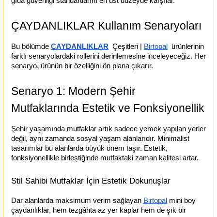
gıda güvenliği standartlarını en üst düzeyde karşılar.
ÇAYDANLIKLAR Kullanım Senaryoları
Bu bölümde
ÇAYDANLIKLAR
  Çeşitleri |
Birtopal
  ürünlerinin 
farklı senaryolardaki rollerini derinlemesine inceleyeceğiz. Her 
senaryo, ürünün bir özelliğini ön plana çıkarır.
Senaryo 1: Modern Şehir 
Mutfaklarında Estetik ve Fonksiyonellik
Şehir yaşamında mutfaklar artık sadece yemek yapılan yerler 
değil, aynı zamanda sosyal yaşam alanlarıdır. Minimalist 
tasarımlar bu alanlarda büyük önem taşır. Estetik, 
fonksiyonellikle birleştiğinde mutfaktaki zaman kalitesi artar.
Stil Sahibi Mutfaklar İçin Estetik Dokunuşlar
Dar alanlarda maksimum verim sağlayan
Birtopal
 mini boy 
çaydanlıklar, hem tezgâhta az yer kaplar hem de şık bir 