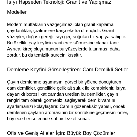
Isıyı Hapseden Teknoloji: Granit ve Yapışmaz 
Modeller
Modern mutfakların vazgeçilmezi olan granit kaplama 
çaydanlıklar, çizilmelere karşı ekstra dirençlidir. Granit 
yüzeyler, doğası gereği ısıyı geç soğutan bir yapıya sahiptir. 
Bu özellik, çay keyfinin saatlerce sürmesine olanak tanır. 
Ayrıca, kireç oluşumunun bu yüzeylerde tutunması daha 
zordur, bu da temizlik sürecini kısaltır.
Demleme Keyfini Görselleştiren: Cam Demlikli Setler
Çayın demlenme aşamasını görsel bir şölene dönüştüren 
cam demlikler, genellikle çelik alt suluk ile kombinlenir. Isıya 
dayanıklı borosilikat camdan üretilen bu demlikler, çayın 
rengini tam olarak görmenizi sağlayarak dem kıvamını 
ayarlamanızı kolaylaştırır. Camın gözeneksiz yapısı, önceki 
demlenen çayların aromasının bir sonrakine geçmesini önler, 
böylece her seferinde saf bir lezzet sunar.
Ofis ve Geniş Aileler İçin: Büyük Boy Çözümler