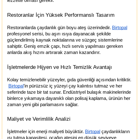
lezzette olması gerekir.
Restoranlar İçin Yüksek Performanslı Tasarım
Restoranlarda çaydanlık gün boyu ateş üzerindedir.
Birtopal
profesyonel serisi, bu aşırı ısıya dayanacak şekilde 
güçlendirilmiş kaynak noktalarına ve süzgeç sistemlerine 
sahiptir. Geniş emzik çapı, hızlı servis yapılması gereken 
anlarda akış hızını artırarak zaman kazandırır.
İşletmelerde Hijyen ve Hızlı Temizlik Avantajı
Kolay temizlenebilir yüzeyler, gıda güvenliği açısından kritiktir.
Birtopal
’in pürüzsüz iç yüzeyi çay kalıntısı tutmaz ve her 
seferinde taze bir tat sunar. Endüstriyel bulaşık makinelerinde 
binlerce yıkamaya dayanıklı olan polisaj kaplama, ürünün her 
zaman yeni gibi parlamasını sağlar.
Maliyet ve Verimlilik Analizi
İşletmeler için enerji maliyeti büyüktür.
Birtopal
 çaydanlıkların 
ısı tutma kapasitesi, ocağın ateşini en düşük seviyeye 