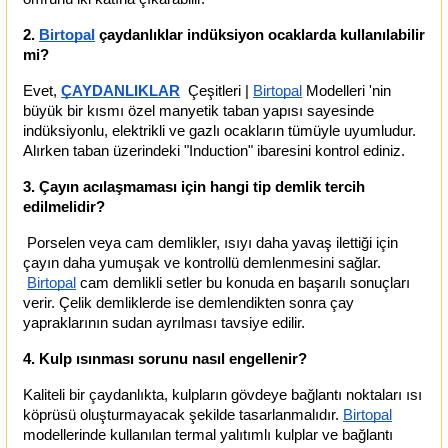
2.
Birtopal
 çaydanlıklar indüksiyon ocaklarda kullanılabilir 
mi?
Evet,
ÇAYDANLIKLAR
  Çeşitleri |
Birtopal
 Modelleri 'nin 
büyük bir kısmı özel manyetik taban yapısı sayesinde 
indüksiyonlu, elektrikli ve gazlı ocakların tümüyle uyumludur. 
Alırken taban üzerindeki "Induction" ibaresini kontrol ediniz.
3. Çayın acılaşmaması için hangi tip demlik tercih 
edilmelidir?
 Porselen veya cam demlikler, ısıyı daha yavaş ilettiği için 
çayın daha yumuşak ve kontrollü demlenmesini sağlar.
Birtopal
 cam demlikli setler bu konuda en başarılı sonuçları 
verir. Çelik demliklerde ise demlendikten sonra çay 
yapraklarının sudan ayrılması tavsiye edilir.
4. Kulp ısınması sorunu nasıl engellenir?
Kaliteli bir çaydanlıkta, kulpların gövdeye bağlantı noktaları ısı 
köprüsü oluşturmayacak şekilde tasarlanmalıdır.
Birtopal
modellerinde kullanılan termal yalıtımlı kulplar ve bağlantı 