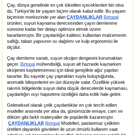
Çay, dünya genelinde en çok tüketilen içeceklerden biri olsa 
da, Türkiye’de bir yaşam biçimi olarak kabul edilir. Bu yaşam 
biçiminin merkezinde yer alan
ÇAYDANLIKLAR
Birtopal
ürünleri, suyun kaynama derecesinden çayın demlenme 
süresine kadar her detayı optimize etmek üzere 
tasarlanmıştır. Bir çaydanlığın kalitesi; kullanılan malzemenin 
saflığı, taban yapısının ısı dağılımı ve kulp ergonomisi ile 
ölçülür.
Çay demleme sanatı, suyun oksijen dengesini korumaktan 
geçer.
Birtopal
 mühendisliği, suyun alt haznede kaynarken 
oksijenini kaybetmemesi için ideal genişlikte ağız yapıları 
tasarlar. Bu sayede çay yaprakları suyla buluştuğunda, 
aromatik bileşenlerini en üst düzeyde salar. Özellikle yüksek 
rakımlı bölgelerde suyun daha düşük derecelerde kaynaması, 
çaydanlığın ısıyı hapsetme özelliğini daha kritik hale getirir.
Geleneksel olarak çelik çaydanlıklar en çok tercih edilen 
modeller arasında yer alsa da, günümüzde emaye, cam ve 
döküm gibi farklı materyaller de popülerlik kazanmıştır.
ÇAYDANLIKLAR
Birtopal
 Modelleri, paslanmaz çelikten 
üretilen dayanıklı gövdeleri ile uzun ömürlü kullanım vaat 